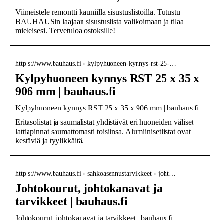
Viimeistele remontti kauniilla sisustuslistoilla. Tutustu
BAUHAUSin laajaan sisustuslista valikoimaan ja tilaa
mieleisesi. Tervetuloa ostoksille!
http s://www.bauhaus.fi › kylpyhuoneen-kynnys-rst-25-…
Kylpyhuoneen kynnys RST 25 x 35 x
906 mm | bauhaus.fi
Kylpyhuoneen kynnys RST 25 x 35 x 906 mm | bauhaus.fi
Eritasolistat ja saumalistat yhdistävät eri huoneiden väliset
lattiapinnat saumattomasti toisiinsa. Alumiinisetlistat ovat
kestäviä ja tyylikkäitä.
http s://www.bauhaus.fi › sahkoasennustarvikkeet › joht…
Johtokourut, johtokanavat ja
tarvikkeet | bauhaus.fi
Johtokourut, johtokanavat ja tarvikkeet | bauhaus.fi