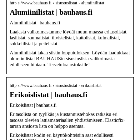
http s://www.bauhaus.fi › sisustuslistat › alumiinilistat
Alumiinilistat | bauhaus.fi
Alumiinilistat | bauhaus.fi
Laajasta valikoimastamme löydät muun muassa eritasolistat,
lasilistat, saumalistat, tiivistelistat, kattolistat, kulmalistat,
sokkelilistat ja peitelistat.
Alumiinilistat takaa siistin lopputuloksen. Löydän laadukkaat
alumiinilistat BAUHAUSin sisustuslista valikoimasta
edulliseen hintaan. Tervetuloa ostoksille!
http s://www.bauhaus.fi › sisustuslistat › erikoislistat
Erikoislistat | bauhaus.fi
Erikoislistat | bauhaus.fi
Eritasolista on tyylikäs ja kustannustehokas ratkaisu eri
tasossa olevien lattiamateriaalien yhdistämiseen. Elasticfix-
tarran ansiosta lista on helppo asentaa.
Erikoislistat kodin eri käyttökohteisiin saat edullisesti