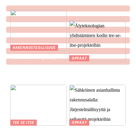
RAKENNUSTEOLLISUUS
Rakentaminen piristyy
OPPAAT
Älyteknologian
yhdistäminen kodin tee-se-
itse-projekteihin
TEE SE ITSE
OPPAAT
Suomen kesä ja perinteet
Sähköinen asianhallinta