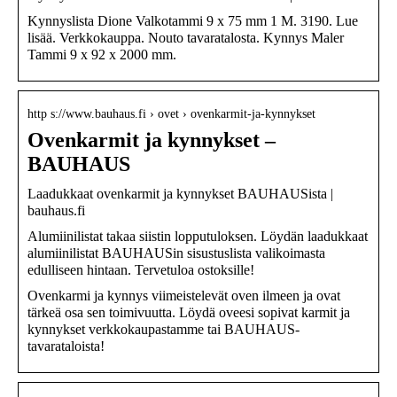
Kynnyslista Dione Valkotammi 9 x 75 mm 1 M. 3190. Lue
lisää. Verkkokauppa. Nouto tavaratalosta. Kynnys Maler
Tammi 9 x 92 x 2000 mm.
http s://www.bauhaus.fi › ovet › ovenkarmit-ja-kynnykset
Ovenkarmit ja kynnykset –
BAUHAUS
Laadukkaat ovenkarmit ja kynnykset BAUHAUSista |
bauhaus.fi
Alumiinilistat takaa siistin lopputuloksen. Löydän laadukkaat
alumiinilistat BAUHAUSin sisustuslista valikoimasta
edulliseen hintaan. Tervetuloa ostoksille!
Ovenkarmi ja kynnys viimeistelevät oven ilmeen ja ovat
tärkeä osa sen toimivuutta. Löydä oveesi sopivat karmit ja
kynnykset verkkokaupastamme tai BAUHAUS-
tavarataloista!