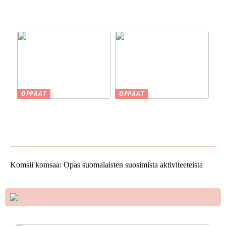
savustuksesta saunaan
rakennusalalla:
Järjestelmällisyyttä ja
selkeyttä projekteihin
OPPAAT
OPPAAT
Smaskin työkalut ja koneet
Vinkkejä uuden kodin
kotipajassa – Tehokkuutta
ostamiseen
ja tarkkuutta
Komsii komsaa: Opas suomalaisten suosimista aktiviteeteista