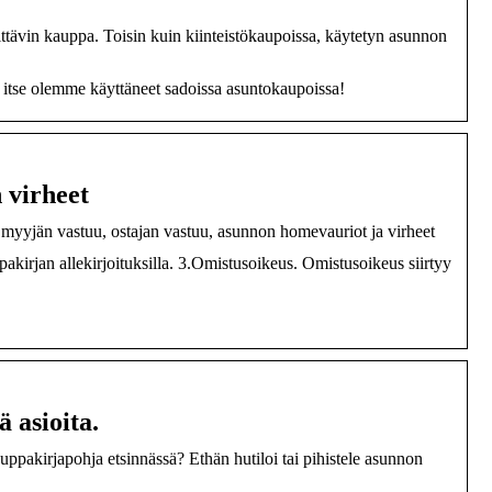
tävin kauppa. Toisin kuin kiinteistökaupoissa, käytetyn asunnon
e itse olemme käyttäneet sadoissa asuntokaupoissa!
 virheet
 myyjän vastuu, ostajan vastuu, asunnon homevauriot ja virheet
irjan allekirjoituksilla. 3.Omistusoikeus. Omistusoikeus siirtyy
 asioita.
pakirjapohja etsinnässä? Ethän hutiloi tai pihistele asunnon