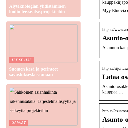
kauppakirjapo
Älyteknologian yhdistäminen
Myy Etuovi.com
kodin tee-se-itse-projekteihin
http s://www.as
Asunto-o
Asunnon kauppa
TEE SE ITSE
http s://sijoit
Suomen kesä ja perinteet
savustuksesta saunaan
Lataa os
Asunto-osakke
kauppaa …
http s://asunto
Asunto-o
OPPAAT