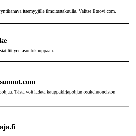
yyntikanava itsemyyjille ilmoitustakuulla. Valitse Etuovi.com.
ake
siat liittyen asuntokauppaan.
asunnot.com
pohjaa. Tästä voit ladata kauppakirjapohjan osakehuoneiston
ja.fi