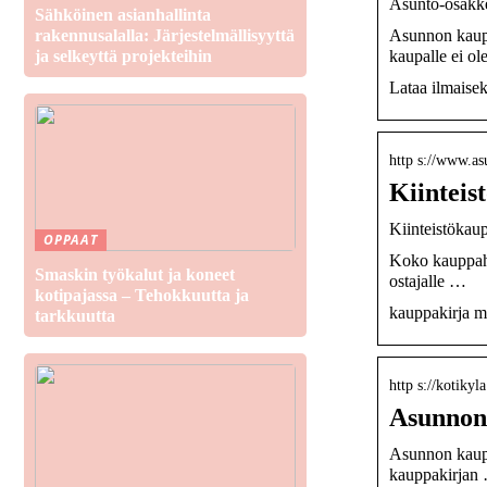
Asunto-osakke
Sähköinen asianhallinta
Asunnon kaupp
rakennusalalla: Järjestelmällisyyttä
kaupalle ei o
ja selkeyttä projekteihin
Lataa ilmaisek
http s://www.as
Kiinteis
Kiinteistökaup
OPPAAT
Koko kauppahi
Smaskin työkalut ja koneet
ostajalle …
kotipajassa – Tehokkuutta ja
kauppakirja ma
tarkkuutta
http s://kotiky
Asunnon 
Asunnon kaupp
kauppakirjan