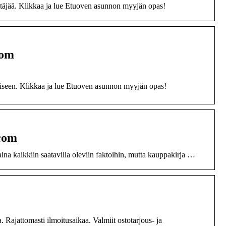
ttäjää. Klikkaa ja lue Etuoven asunnon myyjän opas!
com
seen. Klikkaa ja lue Etuoven asunnon myyjän opas!
.com
ina kaikkiin saatavilla oleviin faktoihin, mutta kauppakirja …
 Rajattomasti ilmoitusaikaa. Valmiit ostotarjous- ja