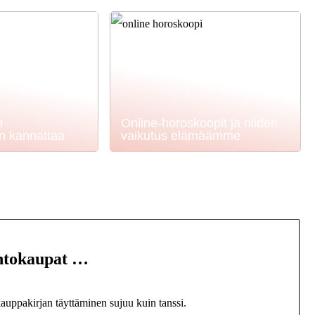
n
Online-horoskoopit ja niiden
en kannattaa
vaikutus elämäämme
untokaupat …
kauppakirjan täyttäminen sujuu kuin tanssi.