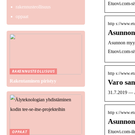
Etuovi.com-si
rakennusteollisuus
oppaat
http s://www.e
Asunnon 
Asunnon myyjä
Etuovi.com-si
RAKENNUSTEOLLISUUS
http s://www.et
Varo san
Rakentaminen piristyy
31.7.2019 — As
http s://www.et
Asunnon 
Etuovi.com-ilm
OPPAAT