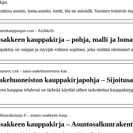
hjat.
issa asunto, loma-asunto, tontti, tila tai autotalli. Suomen toimivin m
untokauppaopas.com › Artikkelit
sakkeen kauppakirja – pohja, malli ja lom
kirja on ostajan ja myyjän välinen sopimus, joka sisältää olennaiset a
usasunnot.com › lataa-osakehuoneiston-kau…
akehuoneiston kauppakirjapohja – Sijoitus
en kauppaa tehdessä on tärkeää käyttää siihen tarkoitettua kauppakirja
salkunrakentaja.fi › asunto-osakkeen-kaup…
sakkeen kauppakirja – Asuntosalkunrakenta