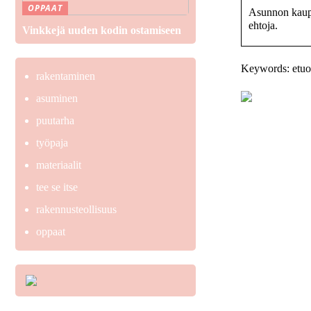
OPPAAT
Asunnon kaupp
ehtoja.
Vinkkejä uuden kodin ostamiseen
Keywords: etuo
rakentaminen
asuminen
puutarha
työpaja
materiaalit
tee se itse
rakennusteollisuus
oppaat