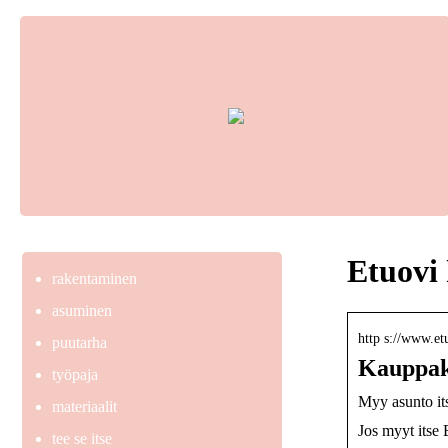
Etuovi
rakentaminen
asuminen
http s://www.et
puutarha
Kauppaki
työpaja
Myy asunto it
materiaalit
Jos myyt itse 
tee se itse