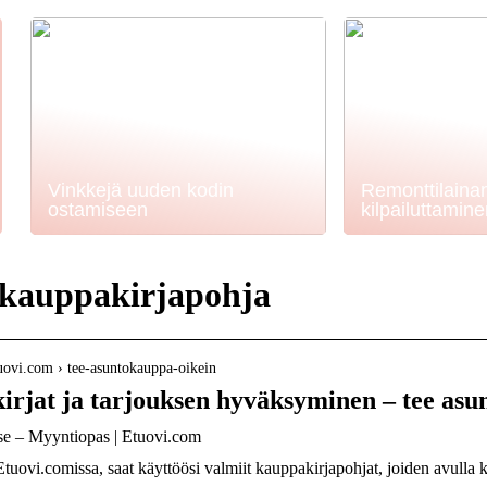
Vinkkejä uuden kodin
Remonttilaina
ostamiseen
kilpailuttamin
 kauppakirjapohja
uovi.com › tee-asuntokauppa-oikein
rjat ja tarjouksen hyväksyminen – tee as
se – Myyntiopas | Etuovi.com
Etuovi.comissa, saat käyttöösi valmiit kauppakirjapohjat, joiden avulla 