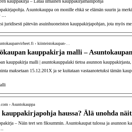
en kauppakirja – Lataa ilmainen kauppakirjamallipohja
akirjapohja. Asuntokauppa on monille ehkä se elämän suurin ja merkit
le …
si juridisesti pätevän asuinhuoneiston kauppakirjapohjan, jota myös m
untokaupanvirheet.fi › kiinteistokaupan-…
tökaupan kauppakirja malli – Asuntokaupan
an kauppakirja malli | asuntokauppalaki tietoa asunnon kauppakirjasta,
nta maksetaan 15.12.201X ja se kuitataan vastaanotetuksi tämän kauppak
lli
la.com › Asuntokauppa
kauppakirjapohja haussa? Älä unohda näitä
akirja – Näin teet sen fiksummin. Asuntokaupat tulossa ja asunnon kaup
 …