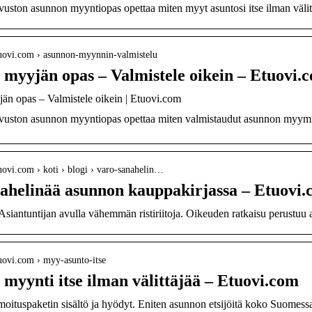
vuston asunnon myyntiopas opettaa miten myyt asuntosi itse ilman väli
tuovi.com › asunnon-myynnin-valmistelu
myyjän opas – Valmistele oikein – Etuovi.
n opas – Valmistele oikein | Etuovi.com
vuston asunnon myyntiopas opettaa miten valmistaudut asunnon myymi
uovi.com › koti › blogi › varo-sanahelin…
ahelinää asunnon kauppakirjassa – Etuovi
iantuntijan avulla vähemmän ristiriitoja. Oikeuden ratkaisu perustuu a
uovi.com › myy-asunto-itse
myynti itse ilman välittäjää – Etuovi.com
oituspaketin sisältö ja hyödyt. Eniten asunnon etsijöitä koko Suomessa.