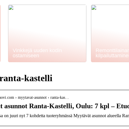
Vinkkejä uuden kodin
Remonttilaina
ostamiseen
kilpailuttamin
ranta-kastelli
tuovi.com › myytavat-asunnot › ranta-kas…
 asunnot Ranta-Kastelli, Oulu: 7 kpl – Etu
a on juuri nyt 7 kohdetta tuoteryhmässä Myytävät asunnot alueella Rant