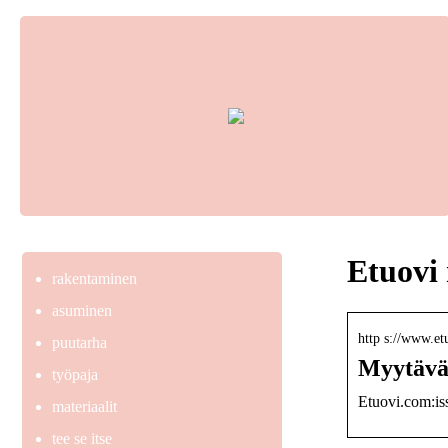
Etuovi 
rakentaminen
asuminen
http s://www.e
puutarha
Myytävät
työpaja
Etuovi.com:iss
materiaalit
tee se itse