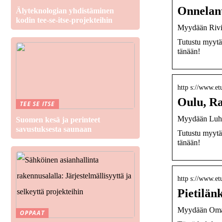
Onnelant
Älyteknologian yhdistäminen
kodin tee-se-itse-projekteihin
Myydään Rivit
Tutustu myytäv
tänään!
http s://www.et
Oulu, Ra
TEE SE ITSE
Myydään Luhti
Suomen kesä ja perinteet
savustuksesta saunaan
Tutustu myytäv
tänään!
http s://www.et
Pietilän
Myydään Omako
OPPAAT