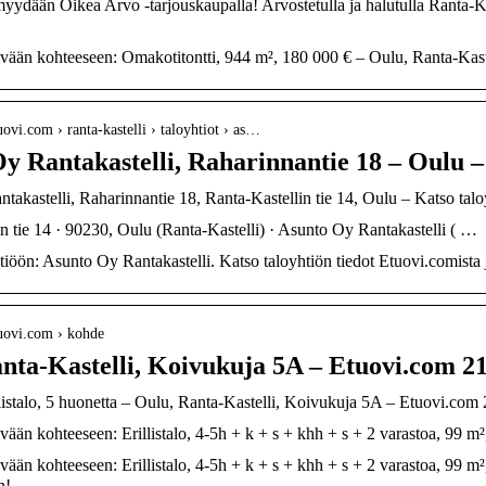
dään Oikea Arvo -tarjouskaupalla! Arvostetulla ja halutulla Ranta-Kast
ään kohteeseen: Omakotitontti, 944 m², 180 000 € – Oulu, Ranta-Kastell
ovi.com › ranta-kastelli › taloyhtiot › as…
y Rantakastelli, Raharinnantie 18 – Oulu 
akastelli, Raharinnantie 18, Ranta-Kastellin tie 14, Oulu – Katso talo
n tie 14 · 90230, Oulu (Ranta-Kastelli) · Asunto Oy Rantakastelli ( …
tiöön: Asunto Oy Rantakastelli. Katso taloyhtiön tiedot Etuovi.comista j
uovi.com › kohde
nta-Kastelli, Koivukuja 5A – Etuovi.com 2
istalo, 5 huonetta – Oulu, Ranta-Kastelli, Koivukuja 5A – Etuovi.co
ään kohteeseen: Erillistalo, 4-5h + k + s + khh + s + 2 varastoa, 99 m
vään kohteeseen: Erillistalo, 4-5h + k + s + khh + s + 2 varastoa, 99 
n!