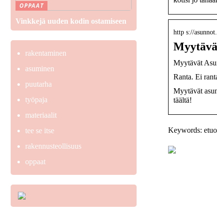
OPPAAT
Vinkkejä uuden kodin ostamiseen
http s://asunnot
Myytävät
rakentaminen
Myytävät Asun
asuminen
Ranta. Ei rant
puutarha
Myytävät asun
työpaja
täältä!
materiaalit
Keywords: etuov
tee se itse
rakennusteollisuus
oppaat