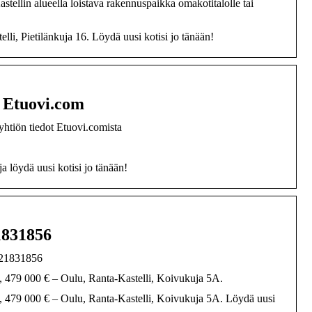
ellin alueella loistava rakennuspaikka omakotitalolle tai
i, Pietilänkuja 16. Löydä uusi kotisi jo tänään!
– Etuovi.com
yhtiön tiedot Etuovi.comista
a löydä uusi kotisi jo tänään!
1831856
m 21831856
², 479 000 € – Oulu, Ranta-Kastelli, Koivukuja 5A.
m², 479 000 € – Oulu, Ranta-Kastelli, Koivukuja 5A. Löydä uusi