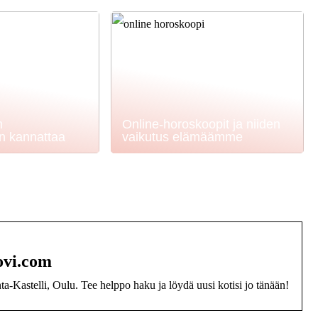
n
Online-horoskoopit ja niiden
en kannattaa
vaikutus elämäämme
ovi.com
a-Kastelli, Oulu. Tee helppo haku ja löydä uusi kotisi jo tänään!