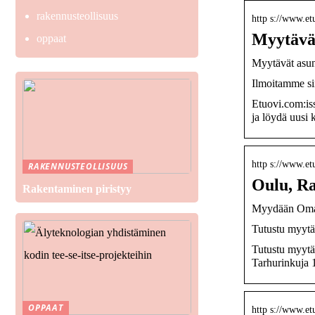
rakennusteollisuus
http s://www.et
Myytävät
oppaat
Myytävät asun
Ilmoitamme sin
Etuovi.com:iss
ja löydä uusi k
http s://www.et
RAKENNUSTEOLLISUUS
Oulu, Ra
Rakentaminen piristyy
Myydään Omako
Tutustu myytäv
Tutustu myytäv
Tarhurinkuja 1
OPPAAT
http s://www.et