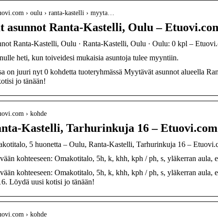
uovi.com › oulu › ranta-kastelli › myyta…
 asunnot Ranta-Kastelli, Oulu – Etuovi.co
not Ranta-Kastelli, Oulu · Ranta-Kastelli, Oulu · Oulu: 0 kpl – Etuov
ulle heti, kun toiveidesi mukaisia asuntoja tulee myyntiin.
a on juuri nyt 0 kohdetta tuoteryhmässä Myytävät asunnot alueella Ran
otisi jo tänään!
uovi.com › kohde
nta-Kastelli, Tarhurinkuja 16 – Etuovi.co
titalo, 5 huonetta – Oulu, Ranta-Kastelli, Tarhurinkuja 16 – Etuov
ään kohteeseen: Omakotitalo, 5h, k, khh, kph / ph, s, yläkerran aula,
ään kohteeseen: Omakotitalo, 5h, k, khh, kph / ph, s, yläkerran aula, 
6. Löydä uusi kotisi jo tänään!
uovi.com › kohde