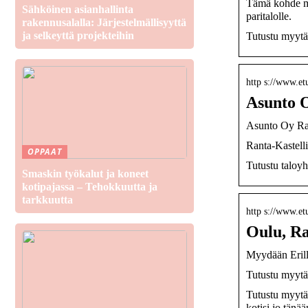
Tämä kohde myy
Sähköinen asianhallinta
paritalolle.
rakennusalalla: Järjestelmällisyyttä
ja selkeyttä projekteihin
Tutustu myytäv
http s://www.etu
Asunto O
Asunto Oy Rant
Ranta-Kastelli
OPPAAT
Tutustu taloyh
Smaskin työkalut ja koneet
kotipajassa – Tehokkuutta ja
tarkkuutta
http s://www.et
Oulu, Ra
Myydään Erill
Tutustu myytäv
Tutustu myytä
kotisi jo tänää