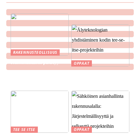
RAKENNUSTEOLLISUUS
Rakentaminen piristyy
OPPAAT
Älyteknologian
yhdistäminen kodin tee-se-
itse-projekteihin
TEE SE ITSE
OPPAAT
Suomen kesä ja perinteet
Sähköinen asianhallinta