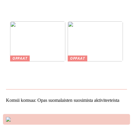
savustuksesta saunaan
rakennusalalla:
Järjestelmällisyyttä ja
selkeyttä projekteihin
OPPAAT
OPPAAT
Smaskin työkalut ja koneet
Vinkkejä uuden kodin
kotipajassa – Tehokkuutta
ostamiseen
ja tarkkuutta
Komsii komsaa: Opas suomalaisten suosimista aktiviteeteista