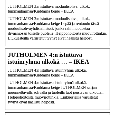
JUTHOLMEN 3:n istuttava moduulisohva, ulkok,
tummanharmaa/Kuddarna beige – IKEA
JUTHOLMEN 3:n istuttava moduulisohva, ulkok,
tummanharmaa/Kuddarna beige Lepää ja rentoudu tässä
moduulisohvayhdistelmässä, jonka rahi muodostaa
divaaniosan toiselle puolelle. Helppohoitoista muovirottinkia.
Liukuesteillä varustetut tyynyt eivät haalistu helposti.
JUTHOLMEN 4:n istuttava
istuinryhmä ulkokä … – IKEA
JUTHOLMEN 4:n istuttava istuinryhmä ulkokä,
tummanharmaa/Kuddarna beige – IKEA
JUTHOLMEN 4:n istuttava istuinryhmä ulkokä,
tummanharmaa/Kuddarna beige JUTHOLMEN-sarjan
muunneltavalla sohvalla ja tuoleilla luot joustavan ulkotilan.
Helppohoitoista muovirottinkia. Liukuesteillä varustetut
tyynyt eivät haalistu helposti.