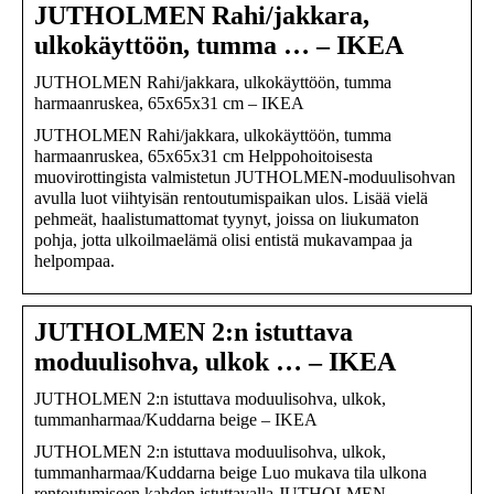
JUTHOLMEN Rahi/jakkara,
ulkokäyttöön, tumma … – IKEA
JUTHOLMEN Rahi/jakkara, ulkokäyttöön, tumma
harmaanruskea, 65x65x31 cm – IKEA
JUTHOLMEN Rahi/jakkara, ulkokäyttöön, tumma
harmaanruskea, 65x65x31 cm Helppohoitoisesta
muovirottingista valmistetun JUTHOLMEN-moduulisohvan
avulla luot viihtyisän rentoutumispaikan ulos. Lisää vielä
pehmeät, haalistumattomat tyynyt, joissa on liukumaton
pohja, jotta ulkoilmaelämä olisi entistä mukavampaa ja
helpompaa.
JUTHOLMEN 2:n istuttava
moduulisohva, ulkok … – IKEA
JUTHOLMEN 2:n istuttava moduulisohva, ulkok,
tummanharmaa/Kuddarna beige – IKEA
JUTHOLMEN 2:n istuttava moduulisohva, ulkok,
tummanharmaa/Kuddarna beige Luo mukava tila ulkona
rentoutumiseen kahden istuttavalla JUTHOLMEN-