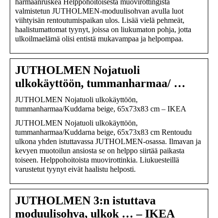
harmaanruskea Helppohoitoisesta muovirottingista
valmistetun JUTHOLMEN-moduulisohvan avulla luot
viihtyisän rentoutumispaikan ulos. Lisää vielä pehmeät,
haalistumattomat tyynyt, joissa on liukumaton pohja, jotta
ulkoilmaelämä olisi entistä mukavampaa ja helpompaa.
JUTHOLMEN Nojatuoli
ulkokäyttöön, tummanharmaa/ …
JUTHOLMEN Nojatuoli ulkokäyttöön,
tummanharmaa/Kuddarna beige, 65x73x83 cm – IKEA
JUTHOLMEN Nojatuoli ulkokäyttöön,
tummanharmaa/Kuddarna beige, 65x73x83 cm Rentoudu
ulkona yhden istuttavassa JUTHOLMEN-osassa. Ilmavan ja
kevyen muotoilun ansiosta se on helppo siirtää paikasta
toiseen. Helppohoitoista muovirottinkia. Liukuesteillä
varustetut tyynyt eivät haalistu helposti.
JUTHOLMEN 3:n istuttava
moduulisohva, ulkok … – IKEA