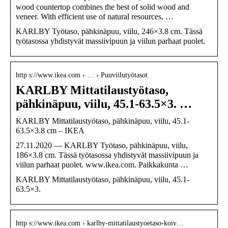
wood countertop combines the best of solid wood and
veneer. With efficient use of natural resources, …
KARLBY Työtaso, pähkinäpuu, viilu, 246×3.8 cm. Tässä
työtasossa yhdistyvät massiivipuun ja viilun parhaat puolet.
http s://www.ikea.com › … › Puuviilutyötasot
KARLBY Mittatilaustyötaso,
pähkinäpuu, viilu, 45.1-63.5×3. …
KARLBY Mittatilaustyötaso, pähkinäpuu, viilu, 45.1-
63.5×3.8 cm – IKEA
27.11.2020 — KARLBY Työtaso, pähkinäpuu, viilu,
186×3.8 cm. Tässä työtasossa yhdistyvät massiivipuun ja
viilun parhaat puolet. www.ikea.com. Paikkakunta …
KARLBY Mittatilaustyötaso, pähkinäpuu, viilu, 45.1-
63.5×3.
http s://www.ikea.com › karlby-mittatilaustyoetaso-koiv…