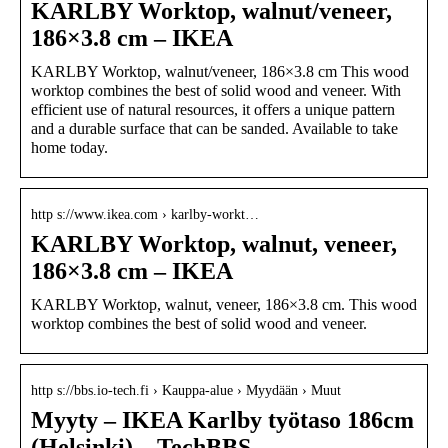
KARLBY Worktop, walnut/veneer,
186×3.8 cm – IKEA
KARLBY Worktop, walnut/veneer, 186×3.8 cm This wood
worktop combines the best of solid wood and veneer. With
efficient use of natural resources, it offers a unique pattern
and a durable surface that can be sanded. Available to take
home today.
http s://www.ikea.com › karlby-workt…
KARLBY Worktop, walnut, veneer,
186×3.8 cm – IKEA
KARLBY Worktop, walnut, veneer, 186×3.8 cm. This wood
worktop combines the best of solid wood and veneer.
http s://bbs.io-tech.fi › Kauppa-alue › Myydään › Muut
Myyty – IKEA Karlby työtaso 186cm
(Helsinki) – TechBBS