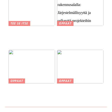
TEE SE ITSE
OPPAAT
Suomen kesä ja perinteet
Sähköinen asianhallinta
savustuksesta saunaan
rakennusalalla:
Järjestelmällisyyttä ja
selkeyttä projekteihin
OPPAAT
OPPAAT
Smaskin työkalut ja koneet
Vinkkejä uuden kodin
kotipajassa – Tehokkuutta
ostamiseen
ja tarkkuutta