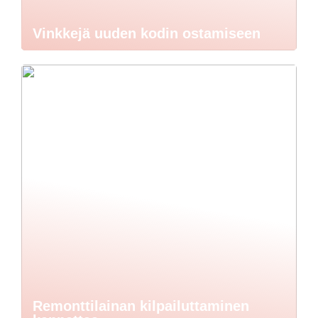
Vinkkejä uuden kodin ostamiseen
Remonttilainan kilpailuttaminen