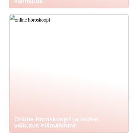
kannattaa
Online-horoskoopit ja niiden
vaikutus elämäämme