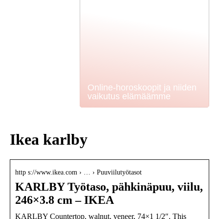
Online-horoskoopit ja niiden
vaikutus elämäämme
Ikea karlby
http s://www.ikea.com › … › Puuviilutyötasot
KARLBY Työtaso, pähkinäpuu, viilu,
246×3.8 cm – IKEA
KARLBY Countertop, walnut, veneer, 74×1 1/2″. This