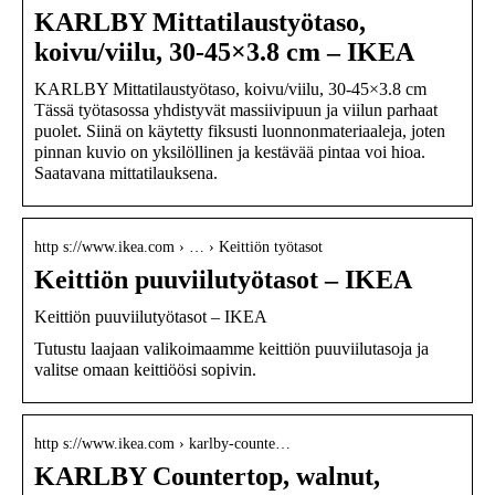
KARLBY Mittatilaustyötaso,
koivu/viilu, 30-45×3.8 cm – IKEA
KARLBY Mittatilaustyötaso, koivu/viilu, 30-45×3.8 cm
Tässä työtasossa yhdistyvät massiivipuun ja viilun parhaat
puolet. Siinä on käytetty fiksusti luonnonmateriaaleja, joten
pinnan kuvio on yksilöllinen ja kestävää pintaa voi hioa.
Saatavana mittatilauksena.
http s://www.ikea.com › … › Keittiön työtasot
Keittiön puuviilutyötasot – IKEA
Keittiön puuviilutyötasot – IKEA
Tutustu laajaan valikoimaamme keittiön puuviilutasoja ja
valitse omaan keittiöösi sopivin.
http s://www.ikea.com › karlby-counte…
KARLBY Countertop, walnut,