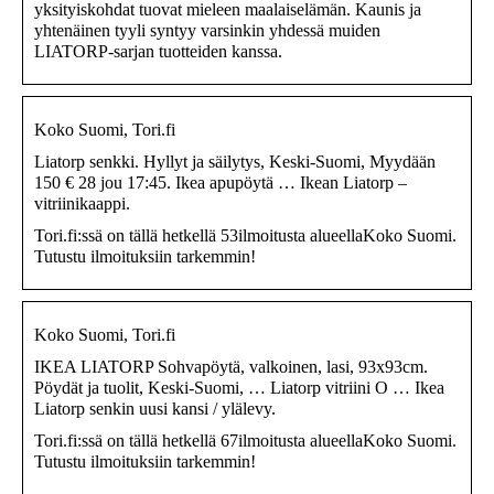
yksityiskohdat tuovat mieleen maalaiselämän. Kaunis ja
yhtenäinen tyyli syntyy varsinkin yhdessä muiden
LIATORP-sarjan tuotteiden kanssa.
Koko Suomi, Tori.fi
Liatorp senkki. Hyllyt ja säilytys, Keski-Suomi, Myydään
150 € 28 jou 17:45. Ikea apupöytä … Ikean Liatorp –
vitriinikaappi.
Tori.fi:ssä on tällä hetkellä 53ilmoitusta alueellaKoko Suomi.
Tutustu ilmoituksiin tarkemmin!
Koko Suomi, Tori.fi
IKEA LIATORP Sohvapöytä, valkoinen, lasi, 93x93cm.
Pöydät ja tuolit, Keski-Suomi, … Liatorp vitriini O … Ikea
Liatorp senkin uusi kansi / ylälevy.
Tori.fi:ssä on tällä hetkellä 67ilmoitusta alueellaKoko Suomi.
Tutustu ilmoituksiin tarkemmin!