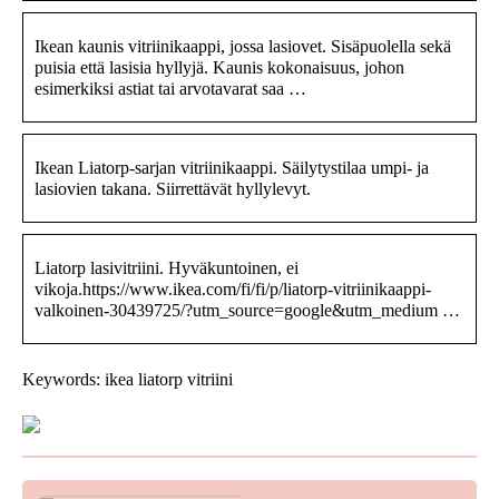
Ikean kaunis vitriinikaappi, jossa lasiovet. Sisäpuolella sekä
puisia että lasisia hyllyjä. Kaunis kokonaisuus, johon
esimerkiksi astiat tai arvotavarat saa …
Ikean Liatorp-sarjan vitriinikaappi. Säilytystilaa umpi- ja
lasiovien takana. Siirrettävät hyllylevyt.
Liatorp lasivitriini. Hyväkuntoinen, ei
vikoja.https://www.ikea.com/fi/fi/p/liatorp-vitriinikaappi-
valkoinen-30439725/?utm_source=google&utm_medium …
Keywords: ikea liatorp vitriini