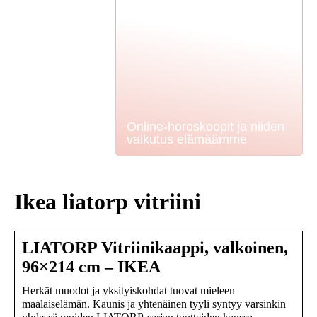
Online-horoskoopit ja niiden
vaikutus elämäämme
Ikea liatorp vitriini
LIATORP Vitriinikaappi, valkoinen,
96×214 cm – IKEA
Herkät muodot ja yksityiskohdat tuovat mieleen
maalaiselämän. Kaunis ja yhtenäinen tyyli syntyy varsinkin