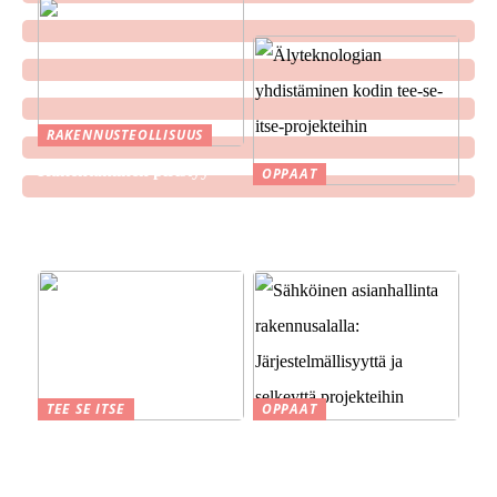
RAKENNUSTEOLLISUUS
Rakentaminen piristyy
OPPAAT
Älyteknologian
yhdistäminen kodin tee-se-
itse-projekteihin
TEE SE ITSE
OPPAAT
Suomen kesä ja perinteet
Sähköinen asianhallinta
savustuksesta saunaan
rakennusalalla:
Järjestelmällisyyttä ja