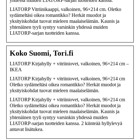
yhdessä muiden LIATORP-sarjan tuotteiden kanssa.
LIATORP Vitriinikaappi, valkoinen, 96×214 cm. Oletko
sydämeltäsi oikea romantikko? Herkät muodot ja
yksityiskohdat tuovat mieleen maalaiselämän. Kaunis ja
yhtenäinen tyyli syntyy varsinkin yhdessä muiden
LIATORP-sarjan tuotteiden kanssa.
Koko Suomi, Tori.fi
LIATORP Kirjahylly + vitriiniovet, valkoinen, 96×214 cm –
IKEA
LIATORP Kirjahylly + vitriiniovet, valkoinen, 96×214 cm
Oletko sydämeltäsi oikea romantikko? Herkät muodot ja
yksityiskohdat tuovat mieleen maalaiselämän.
LIATORP Kirjahylly + vitriiniovet, valkoinen, 96×214 cm
Oletko sydämeltäsi oikea romantikko? Herkät muodot ja
yksityiskohdat tuovat mieleen maalaiselämän. Kaunis ja
yhtenäinen tyyli syntyy varsinkin yhdessä muiden
LIATORP-sarjan tuotteiden kanssa. 2 kiinteää hyllylevyä
antavat lisätukea.