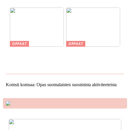
selkeyttä projekteihin
OPPAAT
OPPAAT
Smaskin työkalut ja koneet
Vinkkejä uuden kodin
kotipajassa – Tehokkuutta
ostamiseen
ja tarkkuutta
Komsii komsaa: Opas suomalaisten suosimista aktiviteeteista