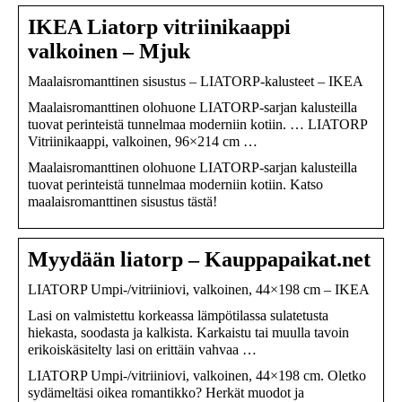
IKEA Liatorp vitriinikaappi
valkoinen – Mjuk
Maalaisromanttinen sisustus – LIATORP-kalusteet – IKEA
Maalaisromanttinen olohuone LIATORP-sarjan kalusteilla
tuovat perinteistä tunnelmaa moderniin kotiin. … LIATORP
Vitriinikaappi, valkoinen, 96×214 cm …
Maalaisromanttinen olohuone LIATORP-sarjan kalusteilla
tuovat perinteistä tunnelmaa moderniin kotiin. Katso
maalaisromanttinen sisustus tästä!
Myydään liatorp – Kauppapaikat.net
LIATORP Umpi-/vitriiniovi, valkoinen, 44×198 cm – IKEA
Lasi on valmistettu korkeassa lämpötilassa sulatetusta
hiekasta, soodasta ja kalkista. Karkaistu tai muulla tavoin
erikoiskäsitelty lasi on erittäin vahvaa …
LIATORP Umpi-/vitriiniovi, valkoinen, 44×198 cm. Oletko
sydämeltäsi oikea romantikko? Herkät muodot ja