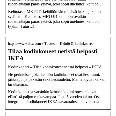
ruoanlaittajan paras ystävä, joka sopii unelmiesi keittiön …
Keittotasot METOD-keittiöön lämmittävät kokin jakodin
sydämen. Keittotaso METOD-keittiöön ovatkin
ruoanlaittajan paras ystävä, joka sopii unelmiesi keittiön
tyyliin. Tutustu!
http s://www.ikea.com › Tuotteet › Keittiö & kodinkoneet
Tilaa kodinkoneet netistä helposti –
IKEA
Kodinkoneet – Tilaa kodinkoneet netistä helposti – IKEA
Ne perinteiset, joka keittiön kodinkoneet ovat liesi, uuni,
jääkaappi ja pakastin sekä liesituuletin. Meiltä löydät kaiken
tarvitsemasi.
Kodinkoneet ja varsinkin keittiön kodinkoneet tekevät
elämästä paljon mukavampaa. Jopa 5 vuoden takuu. Osta
integroidut kodinkoneet IKEA-tavaratalosta tai verkosta!