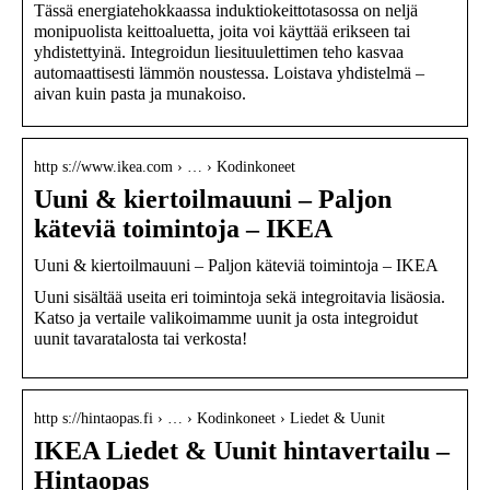
Tässä energiatehokkaassa induktiokeittotasossa on neljä
monipuolista keittoaluetta, joita voi käyttää erikseen tai
yhdistettyinä. Integroidun liesituulettimen teho kasvaa
automaattisesti lämmön noustessa. Loistava yhdistelmä –
aivan kuin pasta ja munakoiso.
http s://www.ikea.com › … › Kodinkoneet
Uuni & kiertoilmauuni – Paljon
käteviä toimintoja – IKEA
Uuni & kiertoilmauuni – Paljon käteviä toimintoja – IKEA
Uuni sisältää useita eri toimintoja sekä integroitavia lisäosia.
Katso ja vertaile valikoimamme uunit ja osta integroidut
uunit tavaratalosta tai verkosta!
http s://hintaopas.fi › … › Kodinkoneet › Liedet & Uunit
IKEA Liedet & Uunit hintavertailu –
Hintaopas