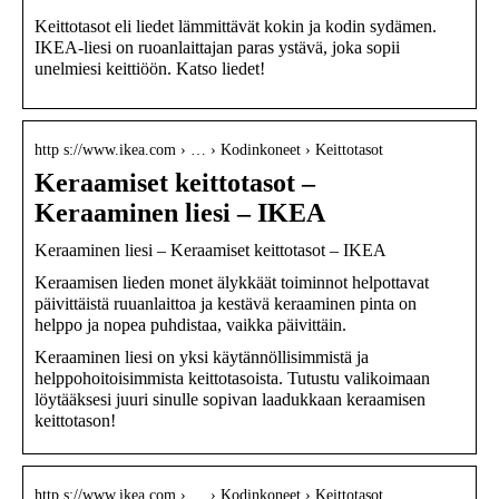
Keittotasot eli liedet lämmittävät kokin ja kodin sydämen.
IKEA-liesi on ruoanlaittajan paras ystävä, joka sopii
unelmiesi keittiöön. Katso liedet!
http s://www.ikea.com › … › Kodinkoneet › Keittotasot
Keraamiset keittotasot –
Keraaminen liesi – IKEA
Keraaminen liesi – Keraamiset keittotasot – IKEA
Keraamisen lieden monet älykkäät toiminnot helpottavat
päivittäistä ruuanlaittoa ja kestävä keraaminen pinta on
helppo ja nopea puhdistaa, vaikka päivittäin.
Keraaminen liesi on yksi käytännöllisimmistä ja
helppohoitoisimmista keittotasoista. Tutustu valikoimaan
löytääksesi juuri sinulle sopivan laadukkaan keraamisen
keittotason!
http s://www.ikea.com › … › Kodinkoneet › Keittotasot