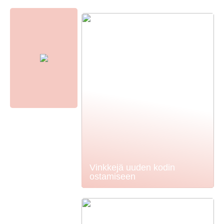
Vinkkejä uuden kodin
ostamiseen