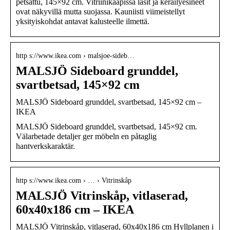
petsattu, 145×92 cm. Vitriinikaapissa lasit ja keräilyesineet
ovat näkyvillä mutta suojassa. Kauniisti viimeistellyt
yksityiskohdat antavat kalusteelle ilmettä.
http s://www.ikea.com › malsjoe-sideb…
MALSJÖ Sideboard grunddel,
svartbetsad, 145×92 cm
MALSJÖ Sideboard grunddel, svartbetsad, 145×92 cm –
IKEA
MALSJÖ Sideboard grunddel, svartbetsad, 145×92 cm.
Välarbetade detaljer ger möbeln en påtaglig
hantverkskaraktär.
http s://www.ikea.com › … › Vitrinskåp
MALSJÖ Vitrinskåp, vitlaserad,
60x40x186 cm – IKEA
MALSJÖ Vitrinskåp, vitlaserad, 60x40x186 cm Hyllplanen i