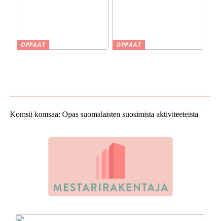
OPPAAT
OPPAAT
Smaskin työkalut ja koneet
Vinkkejä uuden kodin
kotipajassa – Tehokkuutta
ostamiseen
ja tarkkuutta
Komsii komsaa: Opas suomalaisten suosimista aktiviteeteista