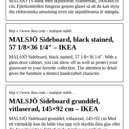
MALSJÖ Tv-bänk med skjutdörrar, svartbetsad, 160x48x59
cm. Fjärrkontrollen fungerar genom glaset så att du kan styra
din elektroniska utrustning även när skjutdörrarna är stängda.
http s://www.ikea.com › malsjoe-sideb…
MALSJÖ Sideboard, black stained,
57 1/8×36 1/4″ – IKEA
MALSJÖ Sideboard, black stained, 57 1/8×36 1/4″. With a
glass-door cabinet, you can show off as well as protect your
glassware or your favorite collection. The attention to detail
gives the furniture a distinct handcrafted character.
http s://www.ikea.com › malsjoe-sideb…
MALSJÖ Sideboard grunddel,
vitlaserad, 145×92 cm – IKEA
MALSJÖ Sideboard grunddel, vitlaserad, 145×92 cm Med
ett vitrinskåp kan du både visa upp och skydda dina glas eller