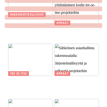
RAKENNUSTEOLLISUUS
Rakentaminen piristyy
OPPAAT
Älyteknologian
yhdistäminen kodin tee-se-
itse-projekteihin
TEE SE ITSE
OPPAAT
Suomen kesä ja perinteet
Sähköinen asianhallinta
savustuksesta saunaan
rakennusalalla:
Järjestelmällisyyttä ja
selkeyttä projekteihin