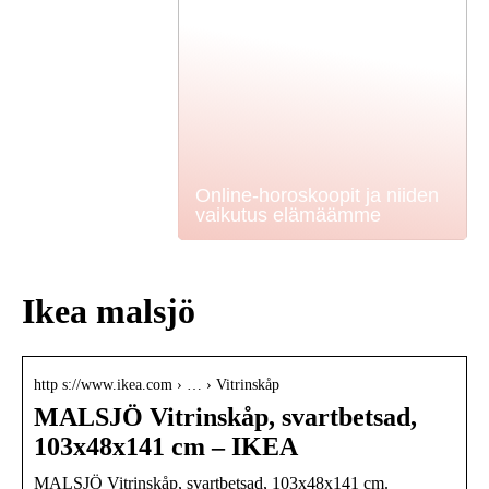
Online-horoskoopit ja niiden
vaikutus elämäämme
Ikea malsjö
http s://www.ikea.com › … › Vitrinskåp
MALSJÖ Vitrinskåp, svartbetsad,
103x48x141 cm – IKEA
MALSJÖ Vitrinskåp, svartbetsad, 103x48x141 cm.