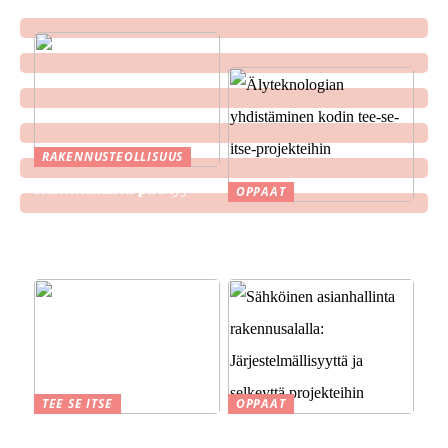
RAKENNUSTEOLLISUUS
Rakentaminen piristyy
OPPAAT
Älyteknologian
yhdistäminen kodin tee-se-
itse-projekteihin
TEE SE ITSE
OPPAAT
Suomen kesä ja perinteet
Sähköinen asianhallinta