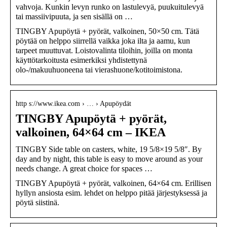
vahvoja. Kunkin levyn runko on lastulevyä, puukuitulevyä
tai massiivipuuta, ja sen sisällä on …
TINGBY Apupöytä + pyörät, valkoinen, 50×50 cm. Tätä
pöytää on helppo siirrellä vaikka joka ilta ja aamu, kun
tarpeet muuttuvat. Loistovalinta tiloihin, joilla on monta
käyttötarkoitusta esimerkiksi yhdistettynä
olo-/makuuhuoneena tai vierashuone/kotitoimistona.
http s://www.ikea.com › … › Apupöydät
TINGBY Apupöytä + pyörät,
valkoinen, 64×64 cm – IKEA
TINGBY Side table on casters, white, 19 5/8×19 5/8″. By
day and by night, this table is easy to move around as your
needs change. A great choice for spaces …
TINGBY Apupöytä + pyörät, valkoinen, 64×64 cm. Erillisen
hyllyn ansiosta esim. lehdet on helppo pitää järjestyksessä ja
pöytä siistinä.