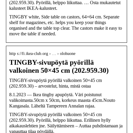
(202.959.30). Pyörillä, helppo liikuttaa. … Osta mukautetut
kalusteet IKEA-kalusteet.
TINGBY white, Side table on castors, 64×64 cm. Separate
shelf for magazines, etc. helps you keep your things
organised and the table top clear. The castors make it easy to
move the table if needed.
http s://fi.ikea-club.org › … › olohuone
TINGBY-sivupöytä pyörillä
valkoinen 50×45 cm (202.959.30)
TINGBY-sivupöytä pyörillä valkoinen 50×45 cm
(202.959.30) – arvostelut, hinta, mistä ostaa
8.1.2023 — Ikea tingby apupöytä. Väri poistunut
valikoimasta.50cm x 50cm, korkeus maasta 45cm.Nouto
Kangasala. Läheltä Tampereen Annalan rajaa.
TINGBY-sivupöytä pyörillä valkoinen 50×45 cm
(202.959.30). Pyörillä, helppo liikuttaa. Erillinen hylly
aikakauslehtien jne. Säilyttämiseen – Auttaa puhdistamaan ja
vapauttaa tilaa pöydällä.