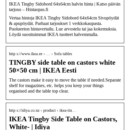
IKEA Tingby Sidobord 64x64cm halvin hinta | Katso päivän
tarjous – Hintaopas.fi
Vertaa hintoja IKEA Tingby Sidobord 64x64cm Sivupöydät
& apupöydät. Parhaat tarjoukset 1 verkkokaupasta.
Puolueeton hintavertailu. Lue arvostelu tai jaa kokemuksia.
Löydä suosituimmat IKEA tuotteet halvemmalla.
http s://www.ikea.ee › … › Sofa tables
TINGBY side table on castors white
50×50 cm | IKEA Eesti
The castors make it easy to move the table if needed.Separate
shelf for magazines, etc. helps you keep your things
organised and the table top clear.
http s://idiya.co.nz › product › ikea-tin…
IKEA Tingby Side Table on Castors,
White- | Idiya