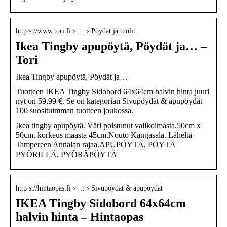
http s://www.tori.fi › … › Pöydät ja tuolit
Ikea Tingby apupöytä, Pöydät ja… –
Tori
Ikea Tingby apupöytä, Pöydät ja…
Tuotteen IKEA Tingby Sidobord 64x64cm halvin hinta juuri
nyt on 59,99 €. Se on kategorian Sivupöydät & apupöydät
100 suosituimman tuotteen joukossa.
Ikea tingby apupöytä. Väri poistunut valikoimasta.50cm x
50cm, korkeus maasta 45cm.Nouto Kangasala. Läheltä
Tampereen Annalan rajaa.APUPÖYTÄ, PÖYTÄ
PYÖRILLÄ, PYÖRÄPÖYTÄ
http s://hintaopas.fi › … › Sivupöydät & apupöydät
IKEA Tingby Sidobord 64x64cm
halvin hinta – Hintaopas