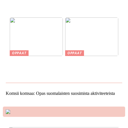
savustuksesta saunaan
rakennusalalla:
Järjestelmällisyyttä ja
selkeyttä projekteihin
OPPAAT
OPPAAT
Smaskin työkalut ja koneet
Vinkkejä uuden kodin
kotipajassa – Tehokkuutta
ostamiseen
ja tarkkuutta
Komsii komsaa: Opas suomalaisten suosimista aktiviteeteista