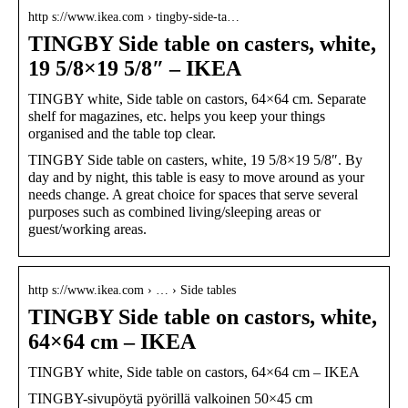
http s://www.ikea.com › tingby-side-ta…
TINGBY Side table on casters, white,
19 5/8×19 5/8″ – IKEA
TINGBY white, Side table on castors, 64×64 cm. Separate
shelf for magazines, etc. helps you keep your things
organised and the table top clear.
TINGBY Side table on casters, white, 19 5/8×19 5/8″. By
day and by night, this table is easy to move around as your
needs change. A great choice for spaces that serve several
purposes such as combined living/sleeping areas or
guest/working areas.
http s://www.ikea.com › … › Side tables
TINGBY Side table on castors, white,
64×64 cm – IKEA
TINGBY white, Side table on castors, 64×64 cm – IKEA
TINGBY-sivupöytä pyörillä valkoinen 50×45 cm