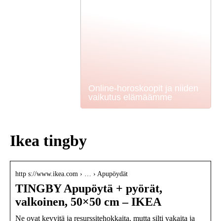
Online-horoskoopit ja niiden
vaikutus elämäämme
Ikea tingby
http s://www.ikea.com › … › Apupöydät
TINGBY Apupöytä + pyörät,
valkoinen, 50×50 cm – IKEA
Ne ovat kevyitä ja resurssitehokkaita, mutta silti vakaita ja