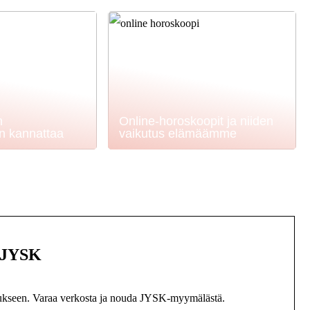
n
Online-horoskoopit ja niiden
en kannattaa
vaikutus elämäämme
– JYSK
ustukseen. Varaa verkosta ja nouda JYSK-myymälästä.