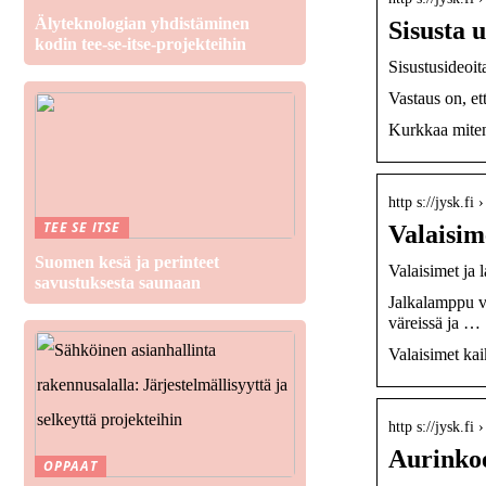
Älyteknologian yhdistäminen
Sisusta 
kodin tee-se-itse-projekteihin
Sisustusideoit
Vastaus on, et
Kurkkaa miten 
http s://jysk.fi 
TEE SE ITSE
Valaisi
Suomen kesä ja perinteet
Valaisimet ja
savustuksesta saunaan
Jalkalamppu v
väreissä ja …
Valaisimet kai
http s://jysk.fi
Aurinko
OPPAAT