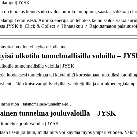
ialamput| JYSK
a on tehokas keino säilöä valoa aurinkolamppuun, säästää sähköä ja lu
alamput edullisesti. Aurinkoenergia on tehokas keino säilöä valoa auri
sta JYSK.fi. Click & Collect ✓ Hintatakuu ✓ Rajoittamaton palautuso
 › inspiration › luo-viihtyisa-ulkotila-tunne…
tyisä ulkotila tunnelmallisilla valoilla – JY
ulkotila tunnelmallisilla valoilla | JYSK
oja luodaksesi tunnelmaa tai käytä niitä korostamaan ulkotilasi kaunii
asi entistäkin kutsuvampi lyhdyillä, valoketjuilla ja aurinkoenergialampu
i › inspiration › taianomainen-tunnelma-jo…
inen tunnelma jouluvaloilla – JYSK
tunnelma jouluvaloilla | JYSK
etään usein jouluun, mutta niitä voi käyttää myös ympäri vuoden. Valot