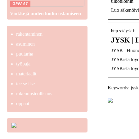
ulkotiloihin.
OPPAAT
Luo säkenöivä 
Vinkkejä uuden kodin ostamiseen
http s://jysk.fi
rakentaminen
JYSK | H
asuminen
JYSK | Huonek
puutarha
JYSKistä löyd
työpaja
JYSKistä löyd
materiaalit
tee se itse
Keywords: jysk 
rakennusteollisuus
oppaat