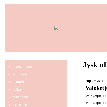
Jysk ul
rakentaminen
asuminen
http s://jysk.fi 
puutarha
Valoketj
työpaja
Valoketjut, L
materiaalit
Valoketjut, L
tee se itse