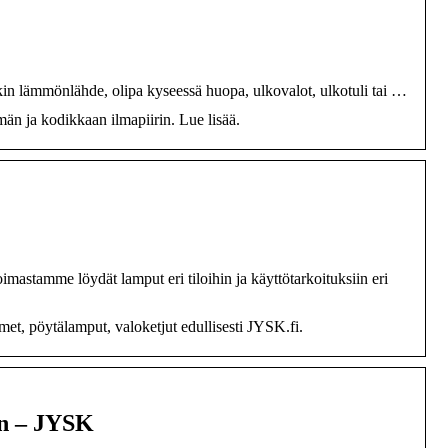
jokin lämmönlähde, olipa kyseessä huopa, ulkovalot, ulkotuli tai …
än ja kodikkaan ilmapiirin. Lue lisää.
stamme löydät lamput eri tiloihin ja käyttötarkoituksiin eri
met, pöytälamput, valoketjut edullisesti JYSK.fi.
an – JYSK