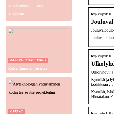
rakennusteollisuus
oppaat
http s://jysk.fi
Jouluval
Jouluvalot ulo
Jouluvalot luo
http s://jysk.fi
RAKENNUSTEOLLISUUS
Ulkolyhd
Rakentaminen piristyy
Ulkolyhdyt ja
Kynttilät ja l
kodikkaan …
Kynttilät, lyh
Hintatakuu ✓ 
OPPAAT
http s://jysk.fi