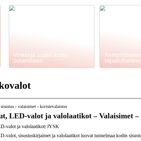
Vinkkejä uuden kodin
Remonttilaina
ostamiseen
kilpailuttamin
kovalot
› sisustus › valaisimet › koristevalaistus
ut, LED-valot ja valolaatikot – Valaisimet 
ED-valot ja valolaatikot| JYSK
ED-valot, sisustuskirjaimet ja valolaatikot luovat tunnelmaa kodin sis