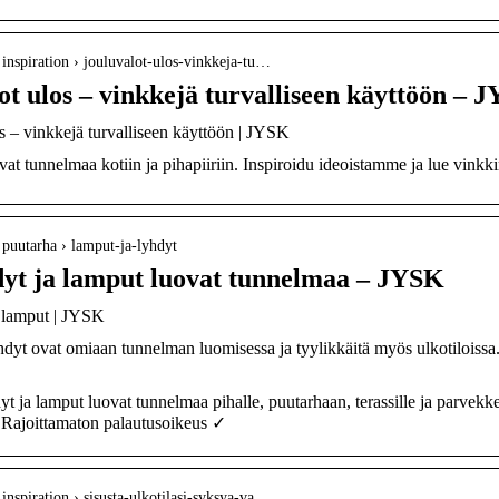
 › inspiration › jouluvalot-ulos-vinkkeja-tu…
ot ulos – vinkkejä turvalliseen käyttöön – 
s – vinkkejä turvalliseen käyttöön | JYSK
vat tunnelmaa kotiin ja pihapiiriin. Inspiroidu ideoistamme ja lue vinkk
 › puutarha › lamput-ja-lyhdyt
yt ja lamput luovat tunnelmaa – JYSK
 lamput | JYSK
yhdyt ovat omiaan tunnelman luomisessa ja tyylikkäitä myös ulkotiloissa.
dyt ja lamput luovat tunnelmaa pihalle, puutarhaan, terassille ja parvekke
Rajoittamaton palautusoikeus ✓
 › inspiration › sisusta-ulkotilasi-syksya-va…