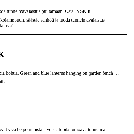
oda tunnelmavalaistus puutarhaan. Osta JYSK.fi.
nkolamppuun, säästää sähköä ja luoda tunnelmavalaistus
ikeus ✓
SK
mpia kohtia. Green and blue lanterns hanging on garden fench …
illa.
 ovat yksi helpoimmista tavoista luoda lumoava tunnelma