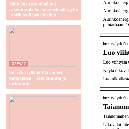
Aurinkoenerg
Sähköinen asianhallinta
rakennusalalla: Järjestelmällisyyttä
Aurinkoenergi
ja selkeyttä projekteihin
Aurinkoenergi
puutarhaan. O
http s://jysk.fi
Luo viih
Luo viihtyisä 
OPPAAT
Käytä ulkoval
Smaskin työkalut ja koneet
kotipajassa – Tehokkuutta ja
Luo ulkotilast
tarkkuutta
http s://jysk.f
Taianoma
Taianomainen 
Ulkovalot liit