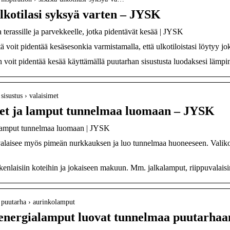
ulkotilasi syksyä varten – JYSK
a terassille ja parvekkeelle, jotka pidentävät kesää | JYSK
tä voit pidentää kesäsesonkia varmistamalla, että ulkotiloistasi löytyy 
voit pidentää kesää käyttämällä puutarhan sisustusta luodaksesi lämpim
› sisustus › valaisimet
met ja lamput tunnelmaa luomaan – JYSK
 lamput tunnelmaa luomaan | JYSK
alaisee myös pimeän nurkkauksen ja luo tunnelmaa huoneeseen. Valikoima
kenlaisiin koteihin ja jokaiseen makuun. Mm. jalkalamput, riippuvalaisi
 › puutarha › aurinkolamput
energialamput luovat tunnelmaa puutarha