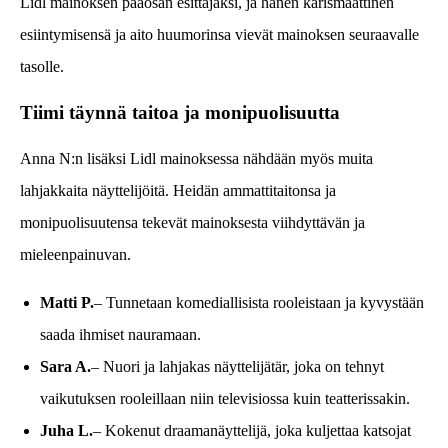
Lidl mainoksen pääosan esittäjäksi, ja hänen karismaattinen
esiintymisensä ja aito huumorinsa vievät mainoksen seuraavalle
tasolle.
Tiimi täynnä taitoa ja monipuolisuutta
Anna N:n lisäksi Lidl mainoksessa nähdään myös muita
lahjakkaita näyttelijöitä. Heidän ammattitaitonsa ja
monipuolisuutensa tekevät mainoksesta viihdyttävän ja
mieleenpainuvan.
Matti P.
– Tunnetaan komediallisista rooleistaan ja kyvystään
saada ihmiset nauramaan.
Sara A.
– Nuori ja lahjakas näyttelijätär, joka on tehnyt
vaikutuksen rooleillaan niin televisiossa kuin teatterissakin.
Juha L.
– Kokenut draamanäyttelijä, joka kuljettaa katsojat