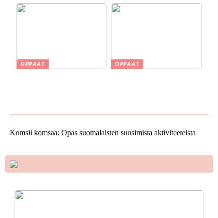
OPPAAT
OPPAAT
Smaskin työkalut ja koneet
Vinkkejä uuden kodin
kotipajassa – Tehokkuutta
ostamiseen
ja tarkkuutta
Komsii komsaa: Opas suomalaisten suosimista aktiviteeteista