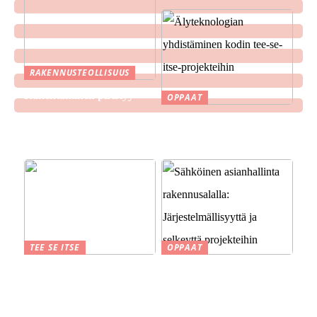
RAKENNUSTEOLLISUUS
Rakentaminen piristyy
OPPAAT
Älyteknologian
yhdistäminen kodin tee-se-
itse-projekteihin
TEE SE ITSE
OPPAAT
Suomen kesä ja perinteet
Sähköinen asianhallinta
savustuksesta saunaan
rakennusalalla:
Järjestelmällisyyttä ja
selkeyttä projekteihin