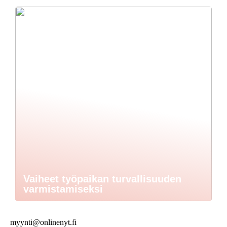
Vaiheet työpaikan turvallisuuden
varmistamiseksi
myynti@onlinenyt.fi