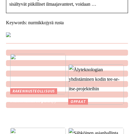
sisältyvät piikilliset ilmaajavanteet, voidaan …
Keywords: nurmikkojyrä rusta
RAKENNUSTEOLLISUUS
Rakentaminen piristyy
OPPAAT
Älyteknologian
yhdistäminen kodin tee-se-
itse-projekteihin