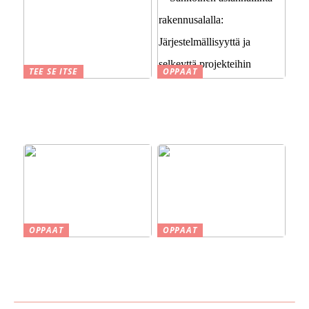
TEE SE ITSE
OPPAAT
Suomen kesä ja perinteet
Sähköinen asianhallinta
savustuksesta saunaan
rakennusalalla:
Järjestelmällisyyttä ja
selkeyttä projekteihin
OPPAAT
OPPAAT
Smaskin työkalut ja koneet
Vinkkejä uuden kodin
kotipajassa – Tehokkuutta
ostamiseen
ja tarkkuutta