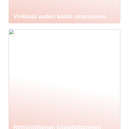
Vinkkejä uuden kodin ostamiseen
Remonttilainan kilpailuttaminen