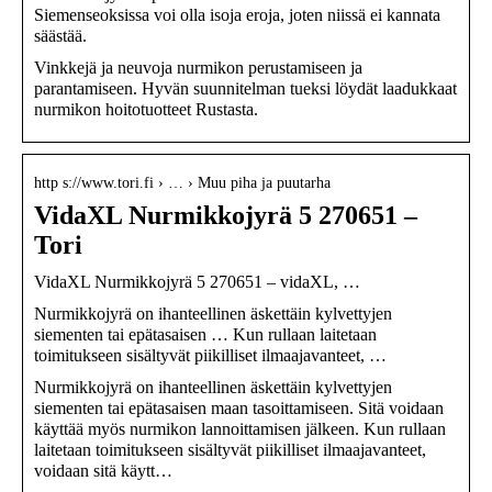
Siemenseoksissa voi olla isoja eroja, joten niissä ei kannata
säästää.
Vinkkejä ja neuvoja nurmikon perustamiseen ja
parantamiseen. Hyvän suunnitelman tueksi löydät laadukkaat
nurmikon hoitotuotteet Rustasta.
http s://www.tori.fi › … › Muu piha ja puutarha
VidaXL Nurmikkojyrä 5 270651 –
Tori
VidaXL Nurmikkojyrä 5 270651 – vidaXL, …
Nurmikkojyrä on ihanteellinen äskettäin kylvettyjen
siementen tai epätasaisen … Kun rullaan laitetaan
toimitukseen sisältyvät piikilliset ilmaajavanteet, …
Nurmikkojyrä on ihanteellinen äskettäin kylvettyjen
siementen tai epätasaisen maan tasoittamiseen. Sitä voidaan
käyttää myös nurmikon lannoittamisen jälkeen. Kun rullaan
laitetaan toimitukseen sisältyvät piikilliset ilmaajavanteet,
voidaan sitä käytt…