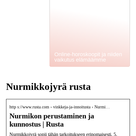
Online-horoskoopit ja niiden
vaikutus elämäämme
Nurmikkojyrä rusta
http s://www.rusta.com › vinkkeja-ja-innoitusta › Nurmi…
Nurmikon perustaminen ja
kunnostus | Rusta
Nurmikkojyrä sopii tähän tarkoitukseen erinomaisesti. 5.