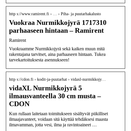
http s://www.ramirent.fi › … › Piha- ja puutarhakalusto
Vuokraa Nurmikkojyrä 1717310
parhaaseen hintaan – Ramirent
Ramirent
Vuokraamme Nurmikkojyrä sekä kaiken muun mitä
rakentajana tarvitset, aina parhaaseen hintaan. Tukea
tarvekartoituksesta asennukseen!
http s://cdon.fi › kodit-ja-puutarhat › vidaxl-nurmikkojy…
vidaXL Nurmikkojyrä 5
ilmausvanteella 30 cm musta –
CDON
Kun rullaan laitetaan toimitukseen sisältyvät piikilliset
ilmaajavanteet, voidaan sitä käyttää tehdäksesi maasta
ilmavamman, jotta vesi, ilma ja ravintoaineet …