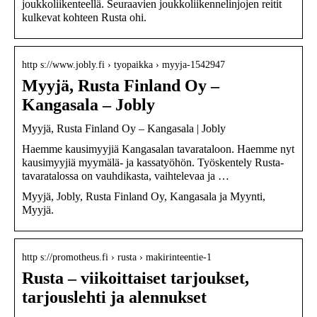
joukkoliikenteellä. Seuraavien joukkoliikennelinjojen reitit
kulkevat kohteen Rusta ohi.
http s://www.jobly.fi › tyopaikka › myyja-1542947
Myyjä, Rusta Finland Oy –
Kangasala – Jobly
Myyjä, Rusta Finland Oy – Kangasala | Jobly
Haemme kausimyyjiä Kangasalan tavarataloon. Haemme nyt
kausimyyjiä myymälä- ja kassatyöhön. Työskentely Rusta-
tavaratalossa on vauhdikasta, vaihtelevaa ja …
Myyjä, Jobly, Rusta Finland Oy, Kangasala ja Myynti,
Myyjä.
http s://promotheus.fi › rusta › makirinteentie-1
Rusta – viikoittaiset tarjoukset,
tarjouslehti ja alennukset