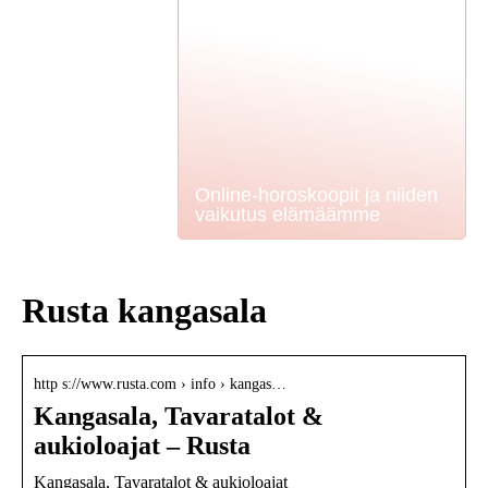
Online-horoskoopit ja niiden
vaikutus elämäämme
Rusta kangasala
http s://www.rusta.com › info › kangas…
Kangasala, Tavaratalot &
aukioloajat – Rusta
Kangasala, Tavaratalot & aukioloajat