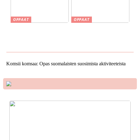
OPPAAT
OPPAAT
Smaskin työkalut ja koneet
Vinkkejä uuden kodin
kotipajassa – Tehokkuutta
ostamiseen
ja tarkkuutta
Komsii komsaa: Opas suomalaisten suosimista aktiviteeteista