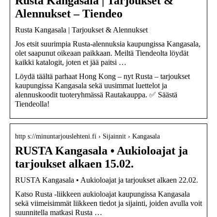
Rusta Kangasala | Tarjoukset &
Alennukset – Tiendeo
Rusta Kangasala | Tarjoukset & Alennukset
Jos etsit suurimpia Rusta-alennuksia kaupungissa Kangasala,
olet saapunut oikeaan paikkaan. Meiltä Tiendeolta löydät
kaikki katalogit, joten et jää paitsi …
Löydä täältä parhaat Hong Kong – nyt Rusta – tarjoukset
kaupungissa Kangasala sekä uusimmat luettelot ja
alennuskoodit tuoteryhmässä Rautakauppa. ✅ Säästä
Tiendeolla!
http s://minuntarjouslehteni.fi › Sijainnit › Kangasala
RUSTA Kangasala • Aukioloajat ja
tarjoukset alkaen 15.02.
RUSTA Kangasala • Aukioloajat ja tarjoukset alkaen 22.02.
Katso Rusta -liikkeen aukioloajat kaupungissa Kangasala
sekä viimeisimmät liikkeen tiedot ja sijainti, joiden avulla voit
suunnitella matkasi Rusta …