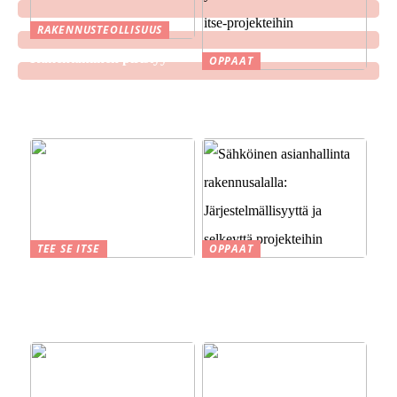
RAKENNUSTEOLLISUUS
Rakentaminen piristyy
OPPAAT
Älyteknologian
yhdistäminen kodin tee-se-
itse-projekteihin
TEE SE ITSE
OPPAAT
Suomen kesä ja perinteet
Sähköinen asianhallinta
savustuksesta saunaan
rakennusalalla:
Järjestelmällisyyttä ja
selkeyttä projekteihin