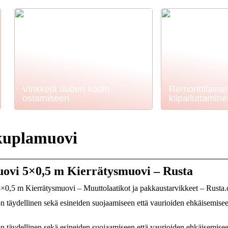
Vinkkejä uuden kodin
Remonttilaina
ostamiseen
kilpailuttamin
kuplamuovi
ovi 5×0,5 m Kierrätysmuovi – Rusta
0,5 m Kierrätysmuovi – Muuttolaatikot ja pakkaustarvikkeet – Rusta
 täydellinen sekä esineiden suojaamiseen että vaurioiden ehkäisemisee
 täydellinen sekä esineiden suojaamiseen että vaurioiden ehkäisemisee