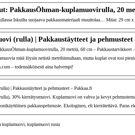
ut: PakkausÖhman-kuplamuovirulla, 20 met
lassa Iskuilta suojaava pakkausmateriaali muuttolaa… Mitat: 29 cm x 20
vi (rulla) | Pakkaustäytteet ja pehmusteet 
akkausÖhman-kuplamuovirulla, 20 metriä, 60 cm – Pakkaustarvikkeet 
muovia mitä löysin netistä metrihinnaltaan, mutta kuplat ovat tosi pieniä
com – todennäköisesti aina halvempi!
lla) | Pakkaustäytteet ja pehmusteet – Pakkaa.fi
ulla), 30% kierrätysmuovi. Kuplamuovi on vahva ja kevyt pehmustemater
onikäyttöinen pakkauspehmuste. Ekologinen, eli kierrätettävä. Paras elekt
a kuplamuovi, kuplamuovi rusta