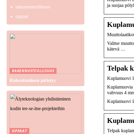
ja suojaa pöly
rakennusteollisuus
oppaat
Kuplamu
Muuttolaatikot
Valitse muutt
kätevä …
Telpak 
RAKENNUSTEOLLISUUS
Kuplamuovi 1
Rakentaminen piristyy
Kuplamuovia o
vahvuus 4 mm
Kuplamuovi 12
Kuplamuo
Telpak kupla
OPPAAT