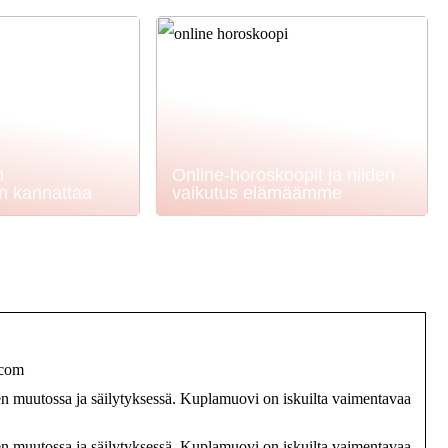
n
Online-horoskoopit ja niiden
en kannattaa
vaikutus elämäämme
.com
n muutossa ja säilytyksessä. Kuplamuovi on iskuilta vaimentavaa
n muutossa ja säilytyksessä. Kuplamuovi on iskuilta vaimentavaa