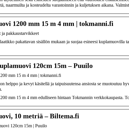
ltä, naarmuilta ja kosteudelta varastoinnin ja kuljetuksen aikana. Valmis
ovi 1200 mm 15 m 4 mm | tokmanni.fi
 ja pakkaustarvikkeet
olaatikko pakattavan sisällön mukaan ja suojaa esineesi kuplamuovilla 
kuplamuovi 120cm 15m – Puuilo
200 mm 15 m 4 mm | tokmanni.fi
n helppo ja kevyt käsitellä ja taipuisuutensa ansiosta se muotoutuu h
.
00 mm 15 m 4 mm edulliseen hintaan Tokmannin verkkokaupasta. Toimit
vi, 10 metriä – Biltema.fi
muovi 120cm 15m | Puuilo