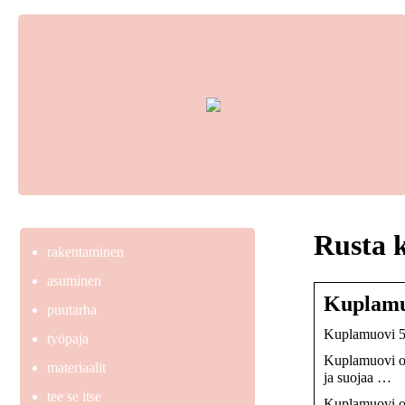
Rusta 
rakentaminen
asuminen
Kuplamu
puutarha
Kuplamuovi 5×
työpaja
Kuplamuovi on
materiaalit
ja suojaa …
tee se itse
Kuplamuovi on