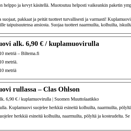
helppo ja kevyt käsitellä. Muotoutuu helposti vaikeankin paketin ympär
suojaat, pakkaat ja peität tuotteet turvallisesti ja varmasti! Kuplamuov
lle taipuisuutensa ansiosta. Suojaa tuotteet naarmuilta, kolhuilta, iskuil
vi alk. 6,90 € / kuplamuovirulla
0 metriä – Biltema.fi
0 metriä.
10 metriä
vi rullassa – Clas Ohlson
k. 6,90 € / kuplamuovirulla | Suomen Muuttolaatikko
rulla. Kuplamuovi suojelee herkkiä esineitä kolhuilta, naarmuilta, pöly
jelee herkkiä esineitä kolhuilta, naarmuilta, pölyltä ja kosteudelta. Se