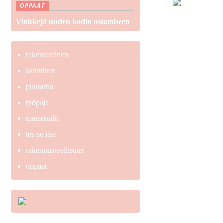
OPPAAT
Vinkkejä uuden kodin ostamiseen
rakentaminen
asuminen
puutarha
työpaja
materiaalit
tee se itse
rakennusteollisuus
oppaat