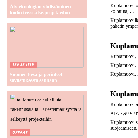
Kuplamuovi on 
Älyteknologian yhdistäminen
kolhuilta, …
kodin tee-se-itse-projekteihin
Kuplamuovilla 
paketin ympäri
Kuplamuo
Kuplamuovi, 1
TEE SE ITSE
Kuplamuovi, 1
Kuplamuovi, 
Suomen kesä ja perinteet
savustuksesta saunaan
Kuplamuo
Kuplamuovi al
Alk. 7,90 € / 
Kuplamuovi suo
suojaamiseen.
OPPAAT