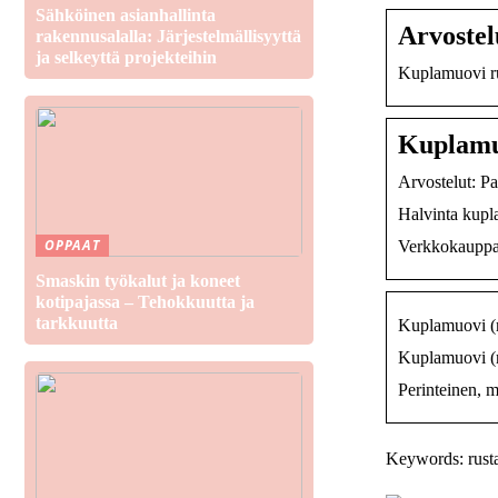
Sähköinen asianhallinta
Arvostel
rakennusalalla: Järjestelmällisyyttä
ja selkeyttä projekteihin
Kuplamuovi rul
Kuplamuo
Arvostelut: P
Halvinta kupla
OPPAAT
Verkkokauppa.
Smaskin työkalut ja koneet
kotipajassa – Tehokkuutta ja
tarkkuutta
Kuplamuovi (ru
Kuplamuovi (r
Perinteinen, m
Keywords: rust