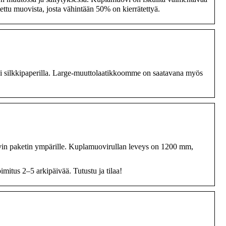
tettu muovista, josta vähintään 50% on kierrätettyä.
tai silkkipaperilla. Large-muuttolaatikkoomme on saatavana myös
yvin paketin ympärille. Kuplamuovirullan leveys on 1200 mm,
us 2–5 arkipäivää. Tutustu ja tilaa!