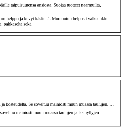
ille taipuisuutensa ansiosta. Suojaa tuotteet naarmuilta,
i on helppo ja kevyt käsitellä. Muotoutuu helposti vaikeankin
ta, pakkaselta sekä
ltä ja kosteudelta. Se soveltuu mainiosti muun muassa taulujen, …
 soveltuu mainiosti muun muassa taulujen ja lasihyllyjen