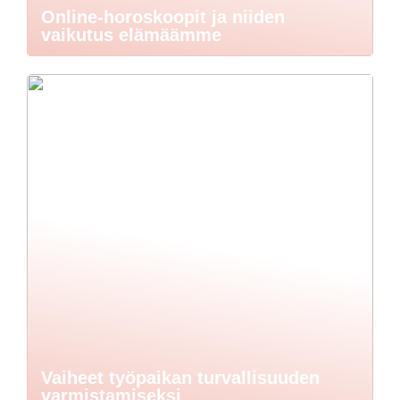
Online-horoskoopit ja niiden
vaikutus elämäämme
Vaiheet työpaikan turvallisuuden
varmistamiseksi