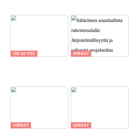
yhdistäminen kodin tee-se-
itse-projekteihin
TEE SE ITSE
OPPAAT
Suomen kesä ja perinteet
Sähköinen asianhallinta
savustuksesta saunaan
rakennusalalla:
Järjestelmällisyyttä ja
selkeyttä projekteihin
OPPAAT
OPPAAT
Smaskin työkalut ja koneet
Vinkkejä uuden kodin