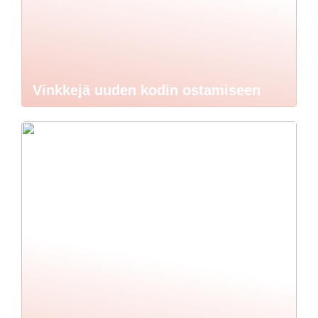
Vinkkejä uuden kodin ostamiseen