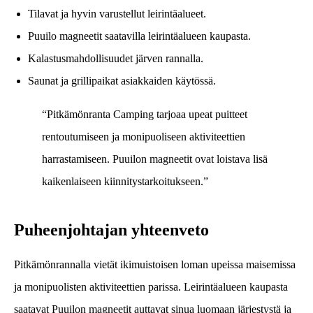
Tilavat ja hyvin varustellut leirintäalueet.
Puuilo magneetit saatavilla leirintäalueen kaupasta.
Kalastusmahdollisuudet järven rannalla.
Saunat ja grillipaikat asiakkaiden käytössä.
“Pitkämönranta Camping tarjoaa upeat puitteet
rentoutumiseen ja monipuoliseen aktiviteettien
harrastamiseen. Puuilon magneetit ovat loistava lisä
kaikenlaiseen kiinnitystarkoitukseen.”
Puheenjohtajan yhteenveto
Pitkämönrannalla vietät ikimuistoisen loman upeissa maisemissa
ja monipuolisten aktiviteettien parissa. Leirintäalueen kaupasta
saatavat Puuilon magneetit auttavat sinua luomaan järjestystä ja