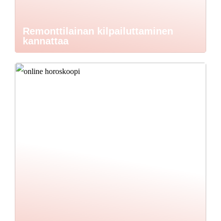
Remonttilainan kilpailuttaminen
kannattaa