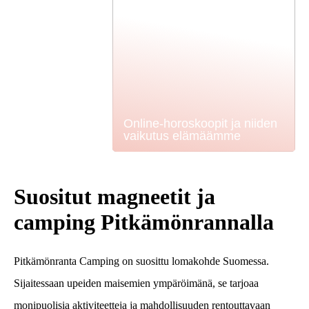
Online-horoskoopit ja niiden
vaikutus elämäämme
Suositut magneetit ja
camping Pitkämönrannalla
Pitkämönranta Camping on suosittu lomakohde Suomessa.
Sijaitessaan upeiden maisemien ympäröimänä, se tarjoaa
monipuolisia aktiviteetteja ja mahdollisuuden rentouttavaan