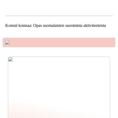
kotipajassa – Tehokkuutta
ostamiseen
ja tarkkuutta
Komsii komsaa: Opas suomalaisten suosimista aktiviteeteista