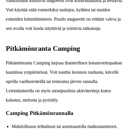
valikoimaan kuuluvat magneetit ovat korkealaatuisia ja kestäviä.
Voit käyttää niitä esimerkiksi taulujen, kylttien tai muiden
esineiden kiinnittämiseen. Puuilo magneetti on erittäin vahva ja
sen avulla voit luoda näyttäviä ja toimivia ratkaisuja.
Pitkämönranta Camping
Pitkämönranta Camping tarjoaa ihanteellisen lomanviettopaikan
kauniissa ympäristössä. Voit nauttia luonnon rauhasta, kävellä
upeilla vaellusreiteillä tai rentoutua järven rannalla.
Leirintäalueella on myös monipuolisia aktiviteetteja kuten
kalastus, melonta ja pyöräily.
Camping Pitkämönrannalla
Mahdollisuus telttailuun tai asuntoautolla matkustamiseen.