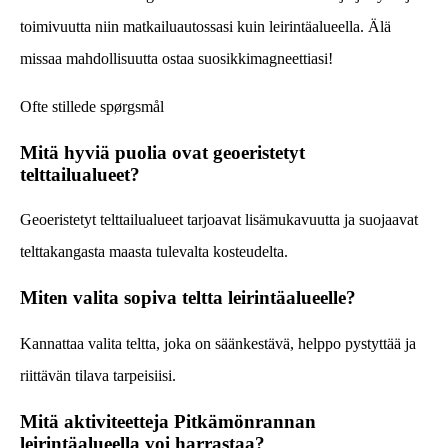
toimivuutta niin matkailuautossasi kuin leirintäalueella. Älä
missaa mahdollisuutta ostaa suosikkimagneettiasi!
Ofte stillede spørgsmål
Mitä hyviä puolia ovat geoeristetyt
telttailualueet?
Geoeristetyt telttailualueet tarjoavat lisämukavuutta ja suojaavat
telttakangasta maasta tulevalta kosteudelta.
Miten valita sopiva teltta leirintäalueelle?
Kannattaa valita teltta, joka on säänkestävä, helppo pystyttää ja
riittävän tilava tarpeisiisi.
Mitä aktiviteetteja Pitkämönrannan
leirintäalueella voi harrastaa?